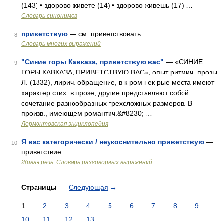
(143) • здорово живете (14) • здорово живешь (17) …
Словарь синонимов
приветствую
— см. приветствовать …
8
Словарь многих выражений
"Синие горы Кавказа, приветствую вас"
— «СИНИЕ
9
ГОРЫ КАВКАЗА, ПРИВЕТСТВУЮ ВАС», опыт ритмич. прозы
Л. (1832), лирич. обращение, в к ром нек рые места имеют
характер стих. в прозе, другие представляют собой
сочетание разнообразных трехсложных размеров. В
произв., имеющем романтич.&#8230; …
Лермонтовская энциклопедия
Я вас категорически / неукоснительно приветствую
—
10
приветствие …
Живая речь. Словарь разговорных выражений
Страницы
Следующая
→
1
2
3
4
5
6
7
8
9
10
11
12
13