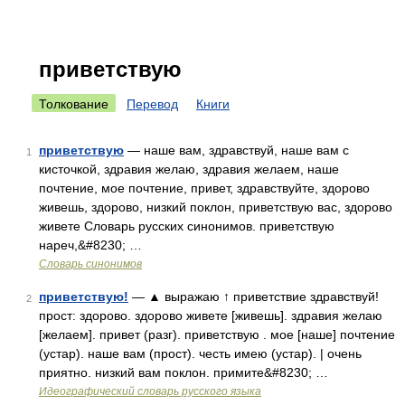
приветствую
Толкование
Перевод
Книги
приветствую
— наше вам, здравствуй, наше вам с
1
кисточкой, здравия желаю, здравия желаем, наше
почтение, мое почтение, привет, здравствуйте, здорово
живешь, здорово, низкий поклон, приветствую вас, здорово
живете Словарь русских синонимов. приветствую
нареч,&#8230; …
Словарь синонимов
приветствую!
— ▲ выражаю ↑ приветствие здравствуй!
2
прост: здорово. здорово живете [живешь]. здравия желаю
[желаем]. привет (разг). приветствую . мое [наше] почтение
(устар). наше вам (прост). честь имею (устар). | очень
приятно. низкий вам поклон. примите&#8230; …
Идеографический словарь русского языка