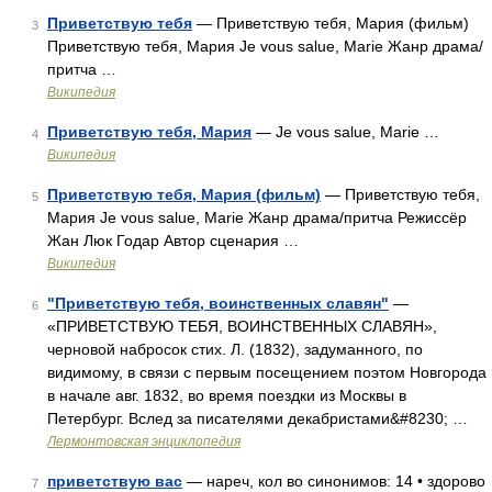
Приветствую тебя
— Приветствую тебя, Мария (фильм)
3
Приветствую тебя, Мария Je vous salue, Marie Жанр драма/
притча …
Википедия
Приветствую тебя, Мария
— Je vous salue, Marie …
4
Википедия
Приветствую тебя, Мария (фильм)
— Приветствую тебя,
5
Мария Je vous salue, Marie Жанр драма/притча Режиссёр
Жан Люк Годар Автор сценария …
Википедия
"Приветствую тебя, воинственных славян"
—
6
«ПРИВЕТСТВУЮ ТЕБЯ, ВОИНСТВЕННЫХ СЛАВЯН»,
черновой набросок стих. Л. (1832), задуманного, по
видимому, в связи с первым посещением поэтом Новгорода
в начале авг. 1832, во время поездки из Москвы в
Петербург. Вслед за писателями декабристами&#8230; …
Лермонтовская энциклопедия
приветствую вас
— нареч, кол во синонимов: 14 • здорово
7